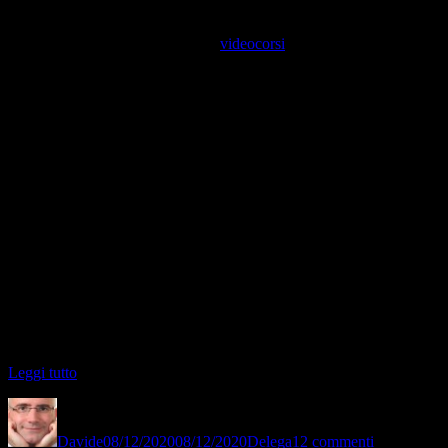
notte.
Magari come aiuto a fare io con i
videocorsi
😉
Vuoi sapere come fare soldi in una notte?
Questo non è un articolo su qualche nuova società di
multilevel
marketing
o sul reddito passivo. È possibile ottenere
questi risultati
nel tuo business attuale
, partendo da quello che già sai. Incredibile,
vero?
E soprattutto – puoi guadagnare questo denaro in modo costante,
con i metodi, gli strumenti e le strategie giuste (e in modo 100%
legale).
Anche se in questo preciso istante stai ancora dicendo tra te e te:
in fondo a me basterebbe guadagnare anche solo 1000
euro AL GIORNO, non all’ora 🙂
“Come
Leggi tutto
guadagnare
Autore
Pubblicato
Categorie
su
1000
il
Come
euro
Davide
08/12/2020
08/12/2020
Delega
12 commenti
guadagnare
all’ora