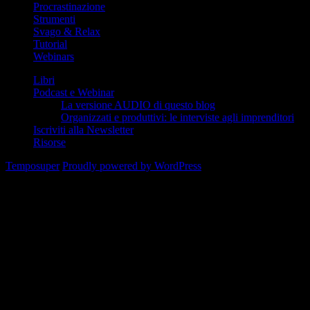
Procrastinazione
(6)
Strumenti
(23)
Svago & Relax
(3)
Tutorial
(5)
Webinars
(27)
Libri
Podcast e Webinar
La versione AUDIO di questo blog
Organizzati e produttivi: le interviste agli imprenditori
Iscriviti alla Newsletter
Risorse
Temposuper
Proudly powered by WordPress