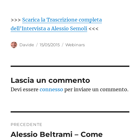
>>>
Scarica la Trascrizione completa
dell’Intervista a Alessio Semoli
<<<
Autore
Pubblicato
Categorie
Davide
15/05/2015
Webinars
il
Lascia un commento
Devi essere
connesso
per inviare un commento.
Navigazione
PRECEDENTE
articoli
Alessio Beltrami – Come
Articolo