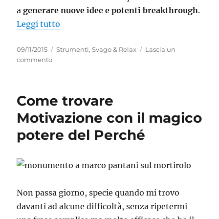
a
generare nuove idee e potenti breakthrough
.
“17 siti web che ti renderanno più intell
Leggi tutto
Pubblicato
Categorie
09/11/2015
Strumenti
,
Svago & Relax
Lascia un
il
su
commento
17
siti
web
Come trovare
che
ti
Motivazione con il magico
renderanno
potere del Perché
più
intelligente
Non passa giorno, specie quando mi trovo
davanti ad alcune difficoltà, senza ripetermi