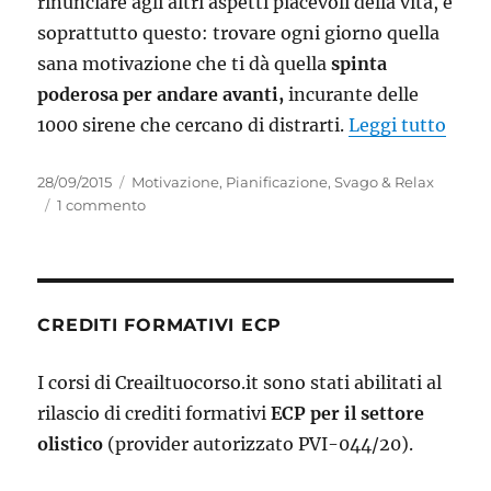
rinunciare agli altri aspetti piacevoli della vita, è
soprattutto questo: trovare ogni giorno quella
sana motivazione che ti dà quella
spinta
poderosa per andare avanti,
incurante delle
“Com
1000 sirene che cercano di distrarti.
Leggi tutto
Pubblicato
Categorie
28/09/2015
Motivazione
,
Pianificazione
,
Svago & Relax
il
su
1 commento
Come
trovare
Motivazione
con
il
CREDITI FORMATIVI ECP
magico
potere
I corsi di Creailtuocorso.it sono stati abilitati al
del
rilascio di crediti formativi
Perché
ECP per il settore
olistico
(provider autorizzato PVI-044/20).