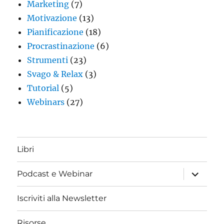
Marketing
(7)
Motivazione
(13)
Pianificazione
(18)
Procrastinazione
(6)
Strumenti
(23)
Svago & Relax
(3)
Tutorial
(5)
Webinars
(27)
Libri
apri
Podcast e Webinar
i
menu
child
Iscriviti alla Newsletter
Risorse