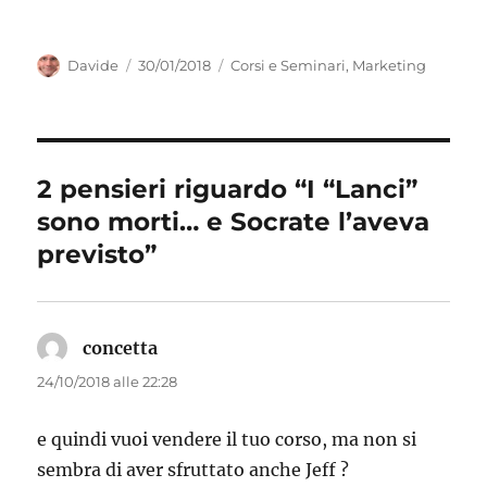
Autore
Pubblicato
Categorie
Davide
30/01/2018
Corsi e Seminari
,
Marketing
il
2 pensieri riguardo “I “Lanci”
sono morti… e Socrate l’aveva
previsto”
concetta
ha
detto:
24/10/2018 alle 22:28
e quindi vuoi vendere il tuo corso, ma non si
sembra di aver sfruttato anche Jeff ?