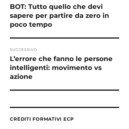
articoli
BOT: Tutto quello che devi
Articolo
precedente:
sapere per partire da zero in
poco tempo
SUCCESSIVO
L’errore che fanno le persone
Articolo
successivo:
intelligenti: movimento vs
azione
CREDITI FORMATIVI ECP