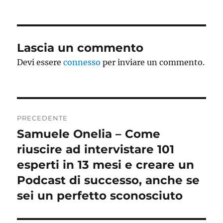
il
Lascia un commento
Devi essere
connesso
per inviare un commento.
Navigazione
PRECEDENTE
articoli
Samuele Onelia – Come
Articolo
precedente:
riuscire ad intervistare 101
esperti in 13 mesi e creare un
Podcast di successo, anche se
sei un perfetto sconosciuto