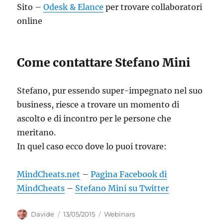
Sito –
Odesk & Elance
per trovare collaboratori
online
Come contattare Stefano Mini
Stefano, pur essendo super-impegnato nel suo
business, riesce a trovare un momento di
ascolto e di incontro per le persone che
meritano.
In quel caso ecco dove lo puoi trovare:
MindCheats.net
–
Pagina Facebook di
MindCheats
–
Stefano Mini su Twitter
Autore
Pubblicato
Categorie
Davide
13/05/2015
Webinars