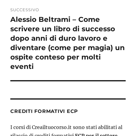
SUCCESSIVO
Alessio Beltrami – Come
Articolo
successivo:
scrivere un libro di successo
dopo anni di duro lavoro e
diventare (come per magia) un
ospite conteso per molti
eventi
CREDITI FORMATIVI ECP
I corsi di Creailtuocorso.it sono stati abilitati al
rilascio di crediti formativi
ECP per il settore