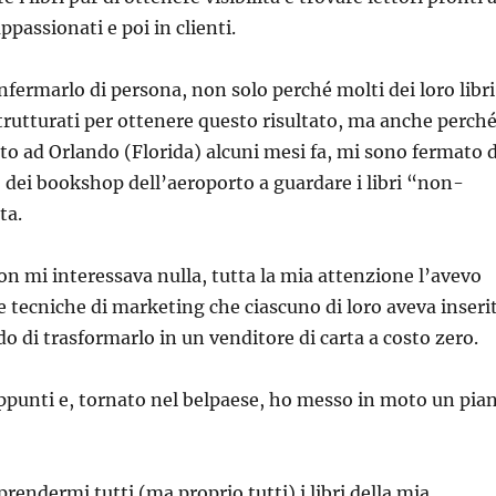
ppassionati e poi in clienti.
fermarlo di persona, non solo perché molti dei loro libri
trutturati per ottenere questo risultato, ma anche perch
o ad Orlando (Florida) alcuni mesi fa, mi sono fermato d
 dei bookshop dell’aeroporto a guardare i libri “non-
ta.
n mi interessava nulla, tutta la mia attenzione l’avevo
e tecniche di marketing che ciascuno di loro aveva inseri
do di trasformarlo in un venditore di carta a costo zero.
ppunti e, tornato nel belpaese, ho messo in moto un pia
rendermi tutti (ma proprio tutti) i libri della mia