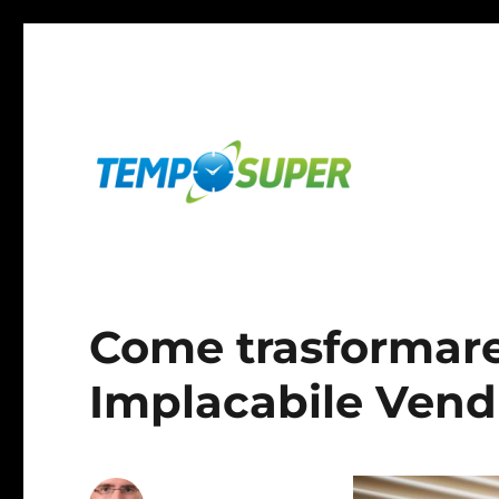
Gestisci il tuo Tempo come un Sergente Istruttore
Temposuper
Come trasformare 
Implacabile Vendi