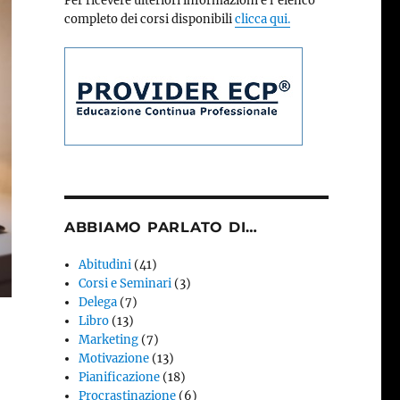
Per ricevere ulteriori informazioni e l’elenco
completo dei corsi disponibili
clicca qui.
ABBIAMO PARLATO DI…
Abitudini
(41)
Corsi e Seminari
(3)
Delega
(7)
Libro
(13)
Marketing
(7)
Motivazione
(13)
Pianificazione
(18)
Procrastinazione
(6)