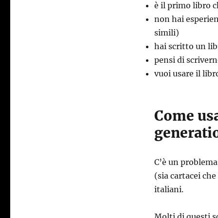
è il primo libro c
non hai esperie
simili)
hai scritto un li
pensi di scrivern
vuoi usare il lib
Come usar
generati
C’è un problema
(sia cartacei che
italiani.
Molti di questi s