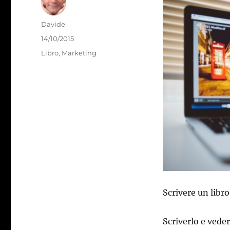
Autore
Davide
Pubblicato
14/10/2015
il
Categorie
Libro
,
Marketing
Scrivere un libro 
Scriverlo e veder