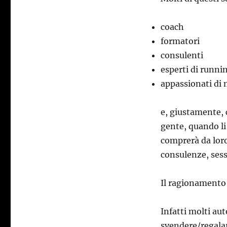
coach
formatori
consulenti
esperti di runni
appassionati di 
e, giustamente, 
gente, quando li
comprerà da loro
consulenze, sess
Il ragionamento
Infatti molti au
svendere/regalare