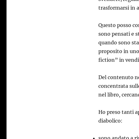
trasformarsi in a
Questo posso con
sono pensati e s
quando sono stat
proposito in uno
fiction” in vendi
Del contenuto no
concentrata sull
nel libro, cercan
Ho preso tanti a
diabolico:
sono andato a rip