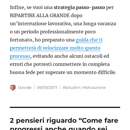
Infine, se vuoi una
strategia passo-passo
per
RIPARTIRE ALLA GRANDE dopo
un’interruzione lavorativa, una lunga vacanza
o un periodo professionalmente poco
fortunato, ho preparato una
guida che ti
permetterà di velocizzare molto questo
processo
, evitando anche alcuni ostacoli ed
errori che potresti commettere in completa
buona fede per superare un momento difficile.
Autore
Pubblicato
Categorie
Davide
06/09/2017
Abitudini
,
Motivazione
il
2 pensieri riguardo “Come fare
progressi anche quando sei