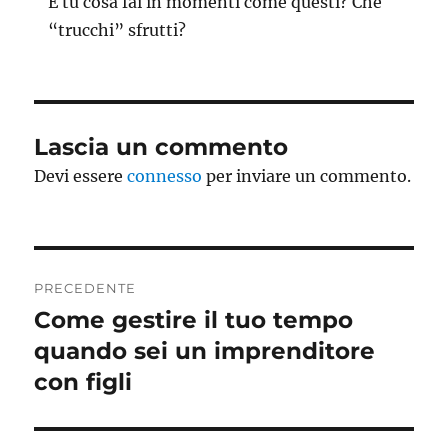
E tu cosa fai in momenti come questi? Che
“trucchi” sfrutti?
Lascia un commento
Devi essere
connesso
per inviare un commento.
Navigazione
PRECEDENTE
articoli
Come gestire il tuo tempo
Articolo
precedente:
quando sei un imprenditore
con figli